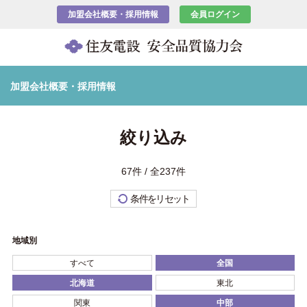
加盟会社概要・採用情報
会員ログイン
加盟会社概要・採用情報
絞り込み
67件 / 全237件
条件をリセット
地域別
すべて
全国
北海道
東北
関東
中部