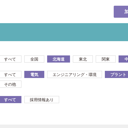
すべて
全国
北海道
東北
関東
すべて
電気
エンジニアリング・環境
プラント
その他
すべて
採用情報あり