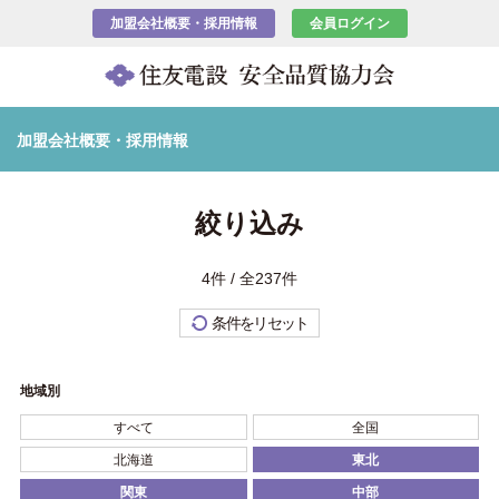
加盟会社概要・採用情報
会員ログイン
加盟会社概要・採用情報
絞り込み
4件 / 全237件
条件をリセット
地域別
すべて
全国
北海道
東北
関東
中部