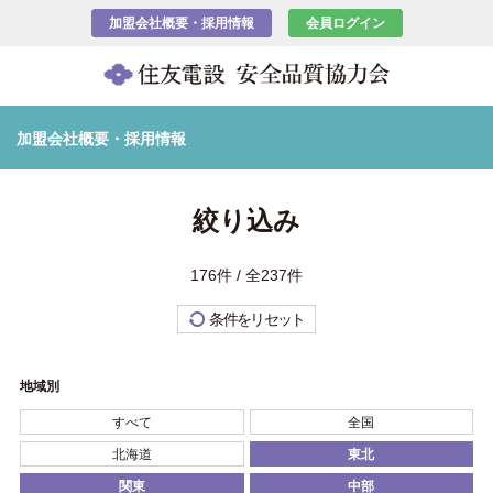
加盟会社概要・採用情報
会員ログイン
加盟会社概要・採用情報
絞り込み
176件 / 全237件
条件をリセット
地域別
すべて
全国
北海道
東北
関東
中部