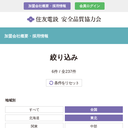
加盟会社概要・採用情報
会員ログイン
加盟会社概要・採用情報
絞り込み
6件 / 全237件
条件をリセット
地域別
すべて
全国
北海道
東北
関東
中部