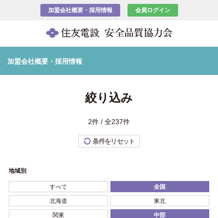
加盟会社概要・採用情報
会員ログイン
加盟会社概要・採用情報
絞り込み
2件 / 全237件
条件をリセット
地域別
すべて
全国
北海道
東北
関東
中部