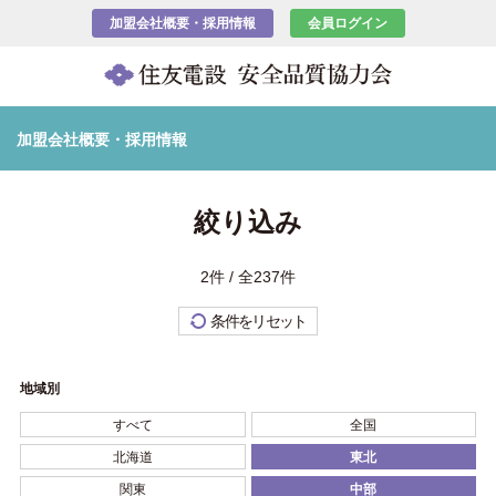
加盟会社概要・採用情報
会員ログイン
加盟会社概要・採用情報
絞り込み
2件 / 全237件
条件をリセット
地域別
すべて
全国
北海道
東北
関東
中部