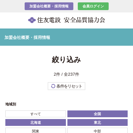
加盟会社概要・採用情報
会員ログイン
加盟会社概要・採用情報
絞り込み
2件 / 全237件
条件をリセット
地域別
すべて
全国
北海道
東北
関東
中部