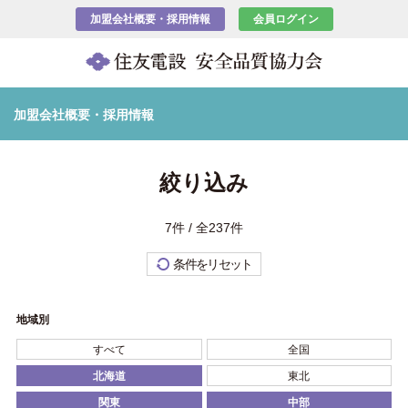
加盟会社概要・採用情報
会員ログイン
加盟会社概要・採用情報
絞り込み
7件 / 全237件
条件をリセット
地域別
すべて
全国
北海道
東北
関東
中部