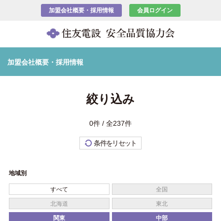
加盟会社概要・採用情報
会員ログイン
加盟会社概要・採用情報
絞り込み
0件 / 全237件
条件をリセット
地域別
すべて
全国
北海道
東北
関東
中部