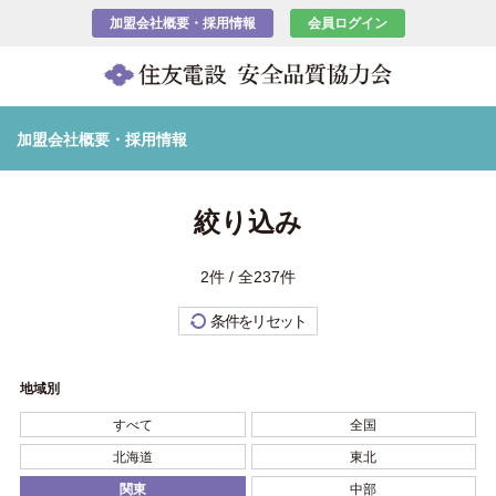
加盟会社概要・採用情報
会員ログイン
加盟会社概要・採用情報
絞り込み
2件 / 全237件
条件をリセット
地域別
すべて
全国
北海道
東北
関東
中部