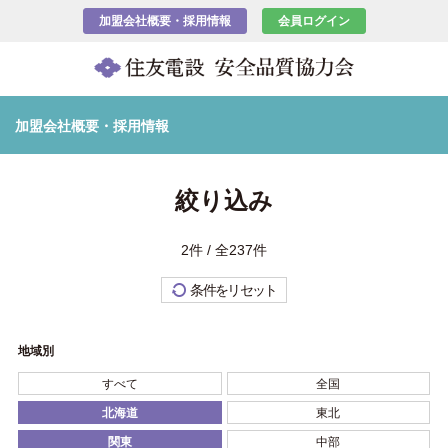
加盟会社概要・採用情報
会員ログイン
加盟会社概要・採用情報
絞り込み
2件 / 全237件
条件をリセット
地域別
すべて
全国
北海道
東北
関東
中部