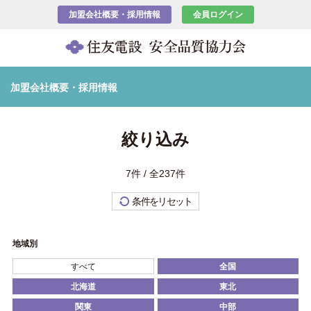
加盟会社概要・採用情報
会員ログイン
加盟会社概要・採用情報
絞り込み
7件 / 全237件
条件をリセット
地域別
すべて
全国
北海道
東北
関東
中部