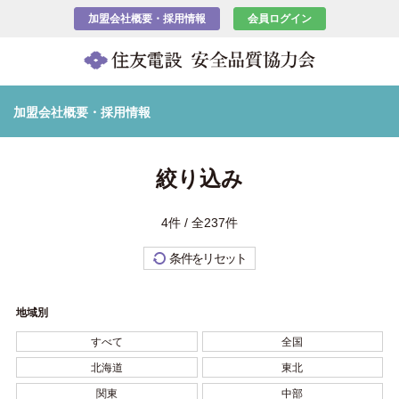
加盟会社概要・採用情報
会員ログイン
加盟会社概要・採用情報
絞り込み
4件 / 全237件
条件をリセット
地域別
すべて
全国
北海道
東北
関東
中部