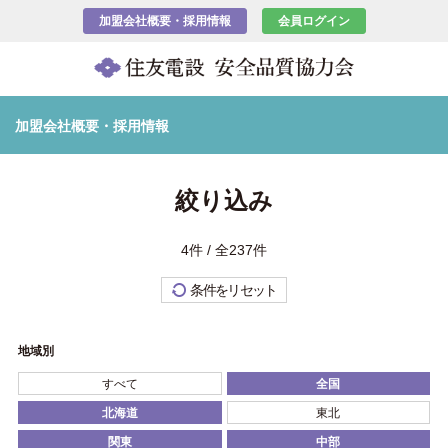
加盟会社概要・採用情報
会員ログイン
加盟会社概要・採用情報
絞り込み
4件 / 全237件
条件をリセット
地域別
すべて
全国
北海道
東北
関東
中部