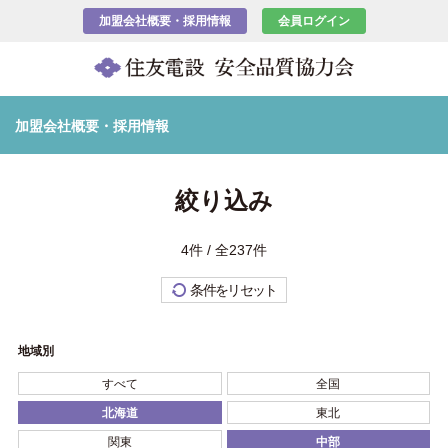
加盟会社概要・採用情報
会員ログイン
加盟会社概要・採用情報
絞り込み
4件 / 全237件
条件をリセット
地域別
すべて
全国
北海道
東北
関東
中部