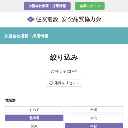
加盟会社概要・採用情報
会員ログイン
加盟会社概要・採用情報
絞り込み
77件 / 全237件
条件をリセット
地域別
すべて
全国
北海道
東北
関東
中部