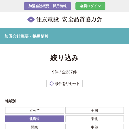
加盟会社概要・採用情報
会員ログイン
加盟会社概要・採用情報
絞り込み
9件 / 全237件
条件をリセット
地域別
すべて
全国
北海道
東北
関東
中部