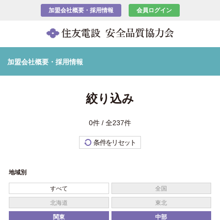
加盟会社概要・採用情報
会員ログイン
加盟会社概要・採用情報
絞り込み
0件 / 全237件
条件をリセット
地域別
すべて
全国
北海道
東北
関東
中部