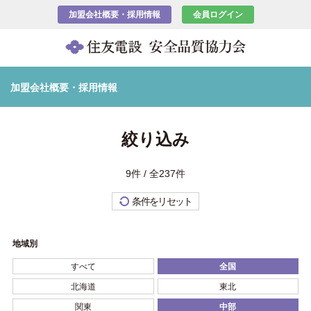
加盟会社概要・採用情報
会員ログイン
加盟会社概要・採用情報
絞り込み
9件 / 全237件
条件をリセット
地域別
すべて
全国
北海道
東北
関東
中部