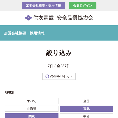
加盟会社概要・採用情報
会員ログイン
加盟会社概要・採用情報
絞り込み
7件 / 全237件
条件をリセット
地域別
すべて
全国
北海道
東北
関東
中部