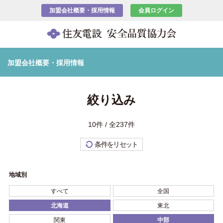
加盟会社概要・採用情報
会員ログイン
加盟会社概要・採用情報
絞り込み
10件 / 全237件
条件をリセット
地域別
すべて
全国
北海道
東北
関東
中部