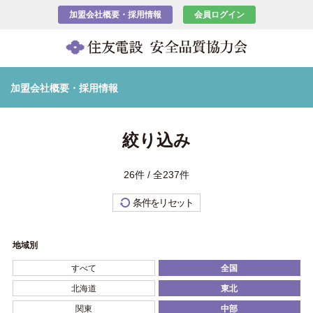
加盟会社概要・採用情報
会員ログイン
加盟会社概要・採用情報
絞り込み
26件 / 全237件
条件をリセット
地域別
すべて
全国
北海道
東北
関東
中部