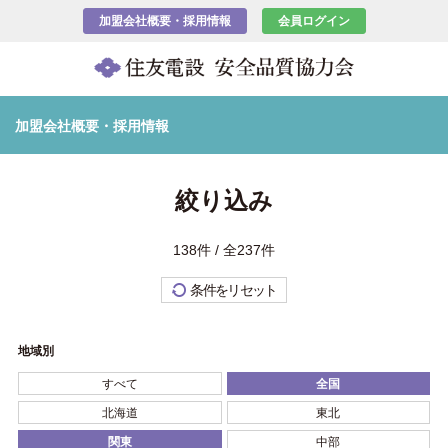
加盟会社概要・採用情報
会員ログイン
加盟会社概要・採用情報
絞り込み
138件 / 全237件
条件をリセット
地域別
すべて
全国
北海道
東北
関東
中部