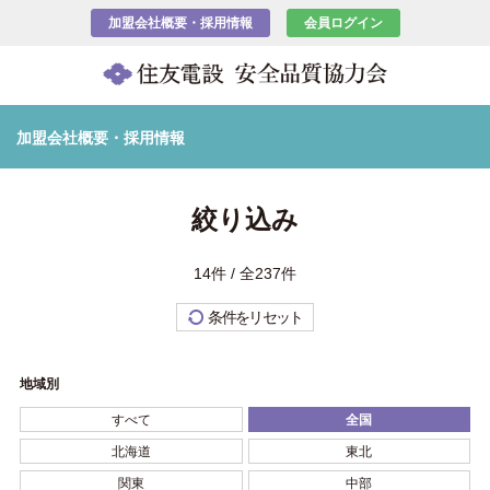
加盟会社概要・採用情報
会員ログイン
加盟会社概要・採用情報
絞り込み
14件 / 全237件
条件をリセット
地域別
すべて
全国
北海道
東北
関東
中部