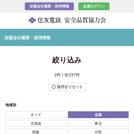
加盟会社概要・採用情報
会員ログイン
加盟会社概要・採用情報
絞り込み
2件 / 全237件
条件をリセット
地域別
すべて
全国
北海道
東北
関東
中部