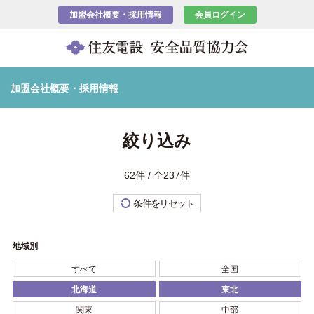
加盟会社概要・採用情報
会員ログイン
加盟会社概要・採用情報
絞り込み
62件 / 全237件
条件をリセット
地域別
すべて
全国
北海道
東北
関東
中部