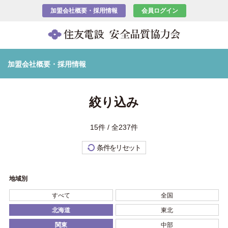
加盟会社概要・採用情報
会員ログイン
加盟会社概要・採用情報
絞り込み
15件 / 全237件
条件をリセット
地域別
すべて
全国
北海道
東北
関東
中部