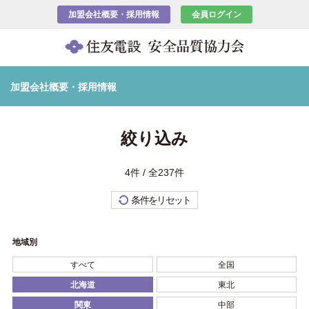
加盟会社概要・採用情報
会員ログイン
加盟会社概要・採用情報
絞り込み
4件 / 全237件
条件をリセット
地域別
すべて
全国
北海道
東北
関東
中部