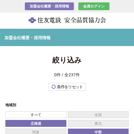
加盟会社概要・採用情報
会員ログイン
加盟会社概要・採用情報
絞り込み
0件 / 全237件
条件をリセット
地域別
すべて
全国
北海道
東北
関東
中部