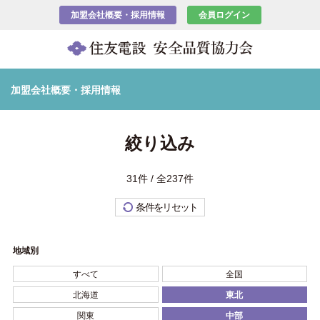
加盟会社概要・採用情報
会員ログイン
加盟会社概要・採用情報
絞り込み
31件 / 全237件
条件をリセット
地域別
すべて
全国
北海道
東北
関東
中部