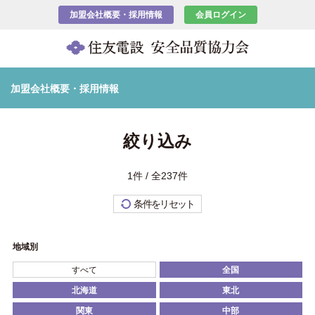
加盟会社概要・採用情報
会員ログイン
加盟会社概要・採用情報
絞り込み
1件 / 全237件
条件をリセット
地域別
すべて
全国
北海道
東北
関東
中部