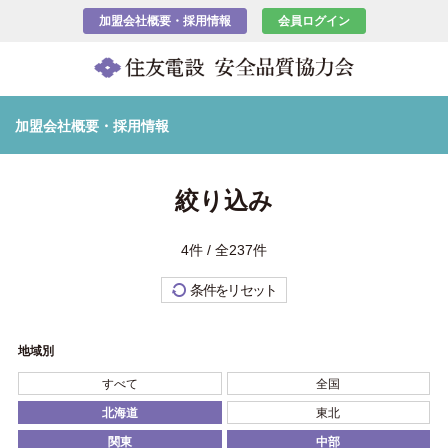
加盟会社概要・採用情報
会員ログイン
加盟会社概要・採用情報
絞り込み
4件 / 全237件
条件をリセット
地域別
すべて
全国
北海道
東北
関東
中部