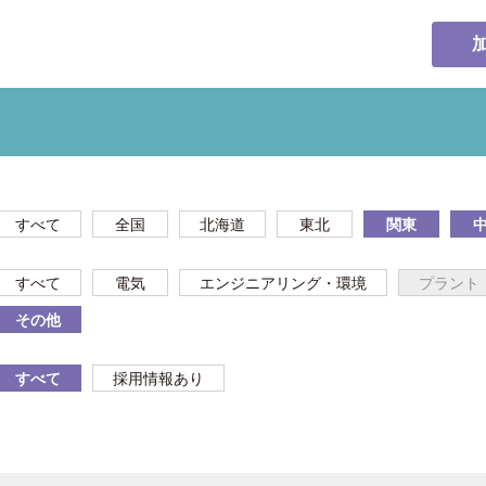
すべて
全国
北海道
東北
関東
すべて
電気
エンジニアリング・環境
プラント
その他
すべて
採用情報あり