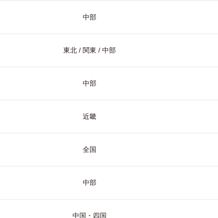
中部
東北 / 関東 / 中部
中部
近畿
全国
中部
中国・四国