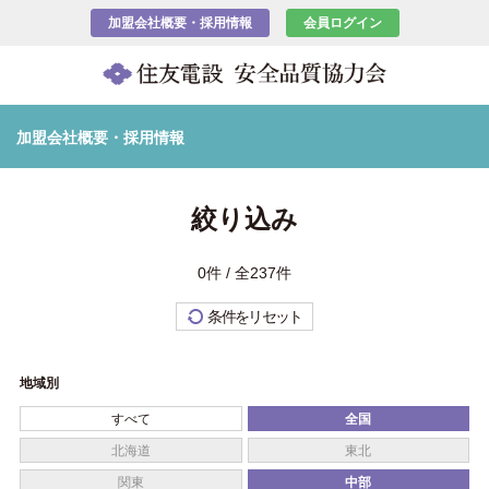
加盟会社概要・採用情報
会員ログイン
加盟会社概要・採用情報
絞り込み
0件 / 全237件
条件をリセット
地域別
すべて
全国
北海道
東北
関東
中部