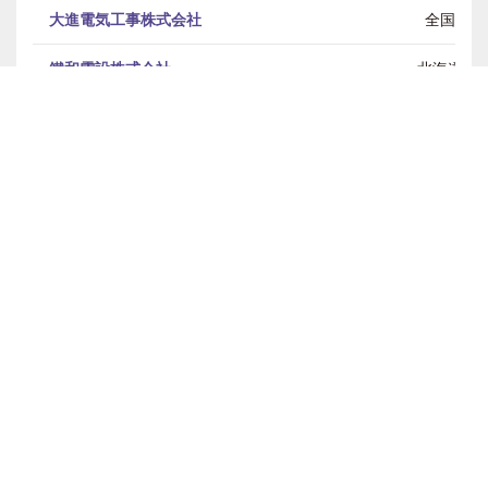
大進電気工事株式会社
全国
鐵和電設株式会社
北海道
株式会社テラテック
東北 / 関東
株式会社電工社
九州・沖縄
東北電機鉄工株式会社
東北 / 関東 / 中部 
株式会社トライス
東北
株式会社トーヨー
中部
有限会社内藤電気工業所
全国
ニシムラ株式会社
関東 / 中部 / 
日進電設工業株式会社
東北 / 関東