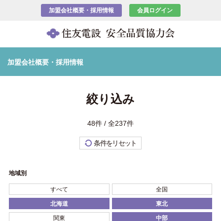
加盟会社概要・採用情報
会員ログイン
加盟会社概要・採用情報
絞り込み
48件 / 全237件
条件をリセット
地域別
すべて
全国
北海道
東北
関東
中部