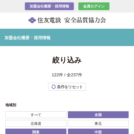
加盟会社概要・採用情報
会員ログイン
加盟会社概要・採用情報
絞り込み
122件 / 全237件
条件をリセット
地域別
すべて
全国
北海道
東北
関東
中部