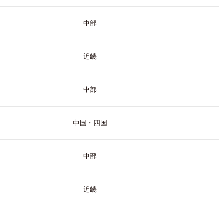
中部
近畿
中部
中国・四国
中部
近畿