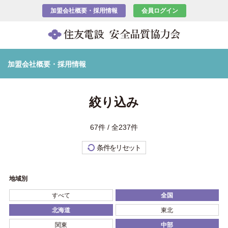
加盟会社概要・採用情報
会員ログイン
加盟会社概要・採用情報
絞り込み
67件 / 全237件
条件をリセット
地域別
すべて
全国
北海道
東北
関東
中部