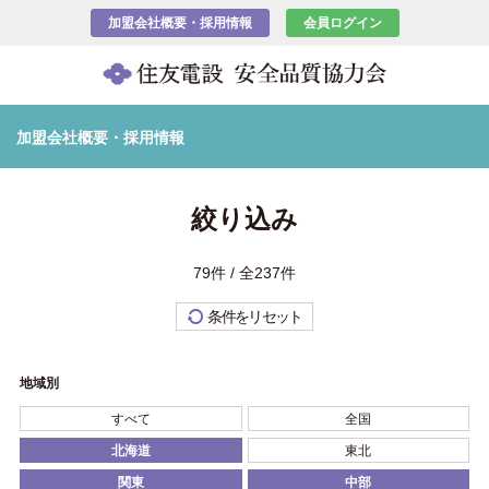
加盟会社概要・採用情報
会員ログイン
加盟会社概要・採用情報
絞り込み
79件 / 全237件
条件をリセット
地域別
すべて
全国
北海道
東北
関東
中部