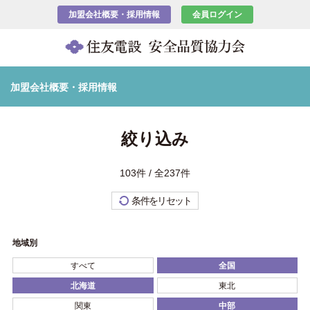
加盟会社概要・採用情報
会員ログイン
加盟会社概要・採用情報
絞り込み
103件 / 全237件
条件をリセット
地域別
すべて
全国
北海道
東北
関東
中部