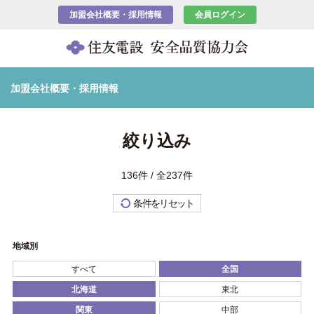
加盟会社概要・採用情報
会員ログイン
加盟会社概要・採用情報
絞り込み
136件 / 全237件
条件をリセット
地域別
すべて
全国
北海道
東北
関東
中部