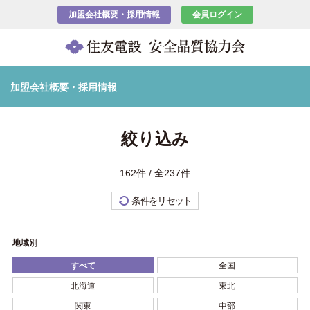
加盟会社概要・採用情報
会員ログイン
加盟会社概要・採用情報
絞り込み
162件 / 全237件
条件をリセット
地域別
すべて
全国
北海道
東北
関東
中部