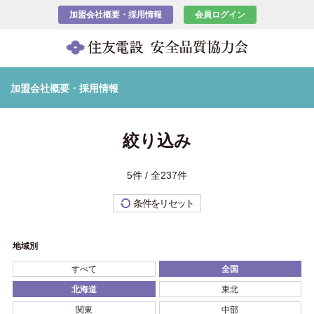
加盟会社概要・採用情報
会員ログイン
加盟会社概要・採用情報
絞り込み
5件 / 全237件
条件をリセット
地域別
すべて
全国
北海道
東北
関東
中部