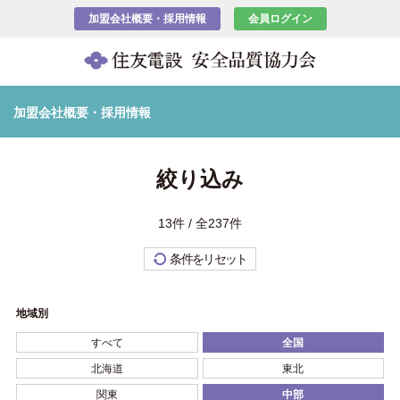
加盟会社概要・採用情報
会員ログイン
加盟会社概要・採用情報
絞り込み
13件 / 全237件
条件をリセット
地域別
すべて
全国
北海道
東北
関東
中部