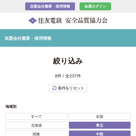
加盟会社概要・採用情報
会員ログイン
加盟会社概要・採用情報
絞り込み
8件 / 全237件
条件をリセット
地域別
すべて
全国
北海道
東北
関東
中部