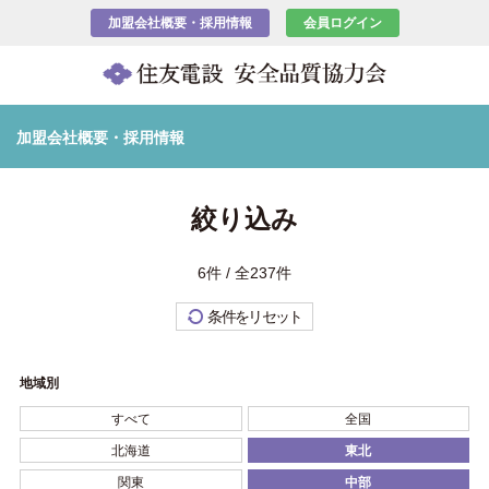
加盟会社概要・採用情報
会員ログイン
加盟会社概要・採用情報
絞り込み
6件 / 全237件
条件をリセット
地域別
すべて
全国
北海道
東北
関東
中部