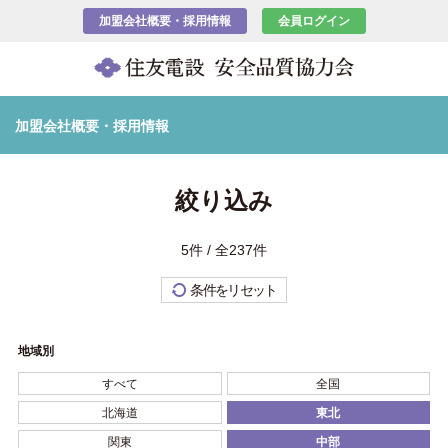
加盟会社概要・採用情報
会員ログイン
加盟会社概要・採用情報
絞り込み
5件 / 全237件
条件をリセット
地域別
すべて
全国
北海道
東北
関東
中部