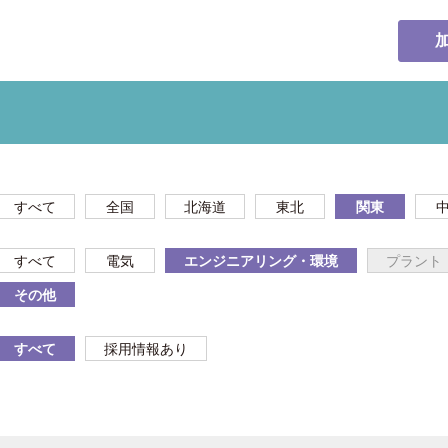
すべて
全国
北海道
東北
関東
すべて
電気
エンジニアリング・環境
プラント
その他
すべて
採用情報あり